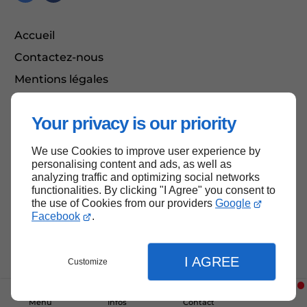
Accueil
Contactez-nous
Mentions légales
Plan du site
Your privacy is our priority
We use Cookies to improve user experience by
Haut de page
personalising content and ads, as well as
analyzing traffic and optimizing social networks
functionalities. By clicking "I Agree" you consent to
the use of Cookies from our providers
Google
Facebook
.
I AGREE
Customize
Menu
Infos
Contact