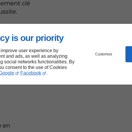
ssement clé
ussite.
cy is our priority
 improve user experience by
our
Customize
nt and ads, as well as analyzing
ng social networks functionalities. By
you consent to the use of Cookies
et
Google
Facebook
.
e en