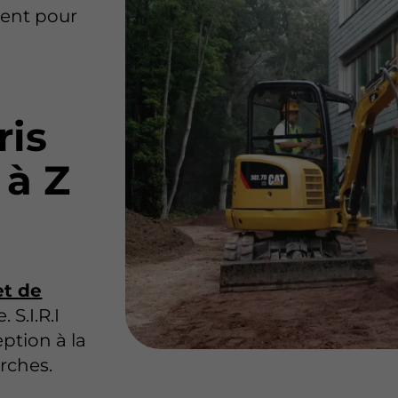
ment pour
ris
 à Z
et de
S.I.R.I
ption à la
arches.
e