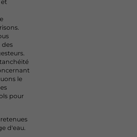
et
re
risons.
ous
, des
esteurs.
étanchéité
Concernant
tuons le
les
sols pour
 retenues
ge d'eau.