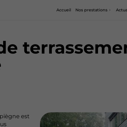
Accueil
Nos prestations
Actua
de terrasseme
e
piègne est
ous