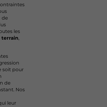
contraintes
ous
n de
lus
utes les
 terrain
,
ntes
gression
e soit pour
n
on de
nstant. Nos
ui leur