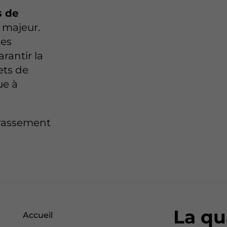
s de
 majeur.
les
rantir la
ets de
ue à
rrassement
La qu
Accueil