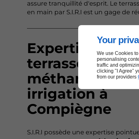
assure tranquillité d'esprit. Le terra
en main par S.I.R.I est un gage de ré
Your priva
Expertise en
We use Cookies to
terrassement p
personalising conte
traffic and optimizi
clicking "I Agree" 
méthanisation 
from our providers
irrigation à
Compiègne
S.I.R.I possède une expertise pointu