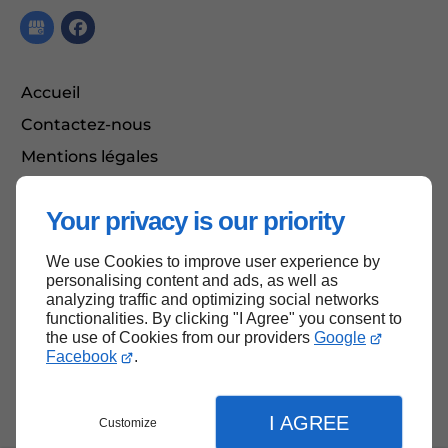
Accueil
Contactez-nous
Mentions légales
Plan du site
Your privacy is our priority
We use Cookies to improve user experience by
Haut de page
personalising content and ads, as well as
analyzing traffic and optimizing social networks
functionalities. By clicking "I Agree" you consent to
the use of Cookies from our providers
Google
Facebook
.
I AGREE
Customize