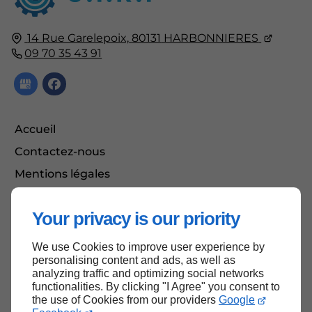
14 Rue Garelepoix,
80131
HARBONNIERES
09 70 35 43 91
Accueil
Contactez-nous
Mentions légales
Plan du site
Your privacy is our priority
We use Cookies to improve user experience by
Haut de page
personalising content and ads, as well as
analyzing traffic and optimizing social networks
functionalities. By clicking "I Agree" you consent to
the use of Cookies from our providers
Google